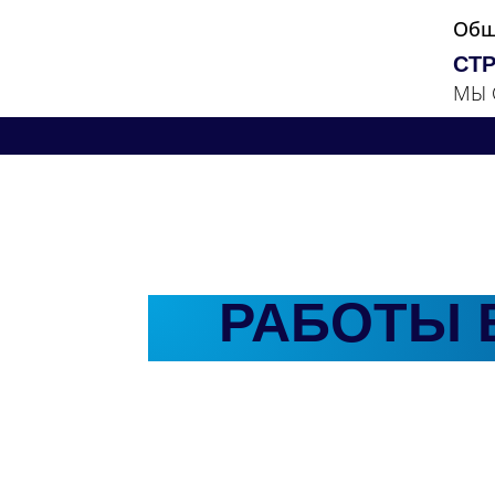
Общ
СТ
МЫ 
РАБОТЫ 