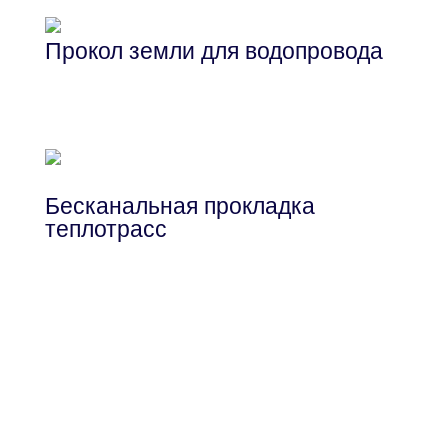
Прокол земли для водопровода
Прокладка сетей водопровода с
помощью метода ГНБ
Бесканальная прокладка
теплотрасс
Проведение теплотрасс скрытым
методом без разрушения и копки
траншей