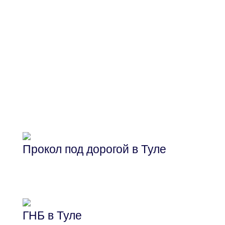
Основные виды работ
по бестраншейной
прокладке
трубопровода
Прокол под дорогой в Туле
Горизонтально-направленный прокол
под дрогой в Туле и Тульской области
ГНБ в Туле