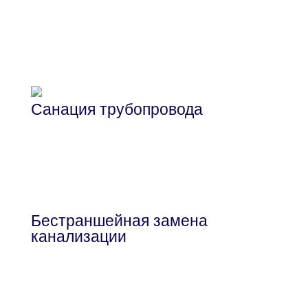
Бестраншейная прокладка
трубопровода методом
горизонтально-направленного
бурения
Санация трубопровода
Метод ремонтно-востановительных
работ реставрации трубопровода
Бестраншейная замена
канализации
Прокладка трубопровода канализации
бестраншейным методом: санация и
разрушение труб